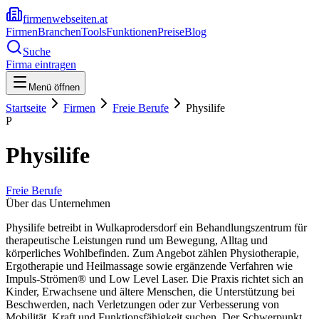
firmenwebseiten.at
Firmen
Branchen
Tools
Funktionen
Preise
Blog
Suche
Firma eintragen
Menü öffnen
Startseite
Firmen
Freie Berufe
Physilife
P
Physilife
Freie Berufe
Über das Unternehmen
Physilife betreibt in Wulkaprodersdorf ein Behandlungszentrum für
therapeutische Leistungen rund um Bewegung, Alltag und
körperliches Wohlbefinden. Zum Angebot zählen Physiotherapie,
Ergotherapie und Heilmassage sowie ergänzende Verfahren wie
Impuls-Strömen® und Low Level Laser. Die Praxis richtet sich an
Kinder, Erwachsene und ältere Menschen, die Unterstützung bei
Beschwerden, nach Verletzungen oder zur Verbesserung von
Mobilität, Kraft und Funktionsfähigkeit suchen. Der Schwerpunkt