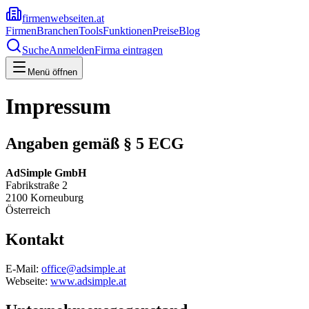
firmenwebseiten.at
Firmen
Branchen
Tools
Funktionen
Preise
Blog
Suche
Anmelden
Firma eintragen
Menü öffnen
Impressum
Angaben gemäß § 5 ECG
AdSimple GmbH
Fabrikstraße 2
2100 Korneuburg
Österreich
Kontakt
E-Mail:
office@adsimple.at
Webseite:
www.adsimple.at