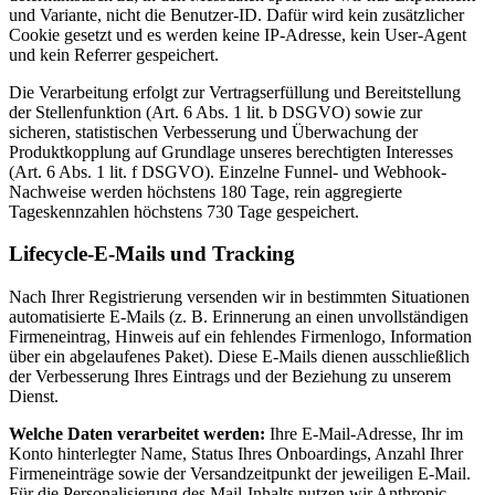
und Variante, nicht die Benutzer-ID. Dafür wird kein zusätzlicher
Cookie gesetzt und es werden keine IP-Adresse, kein User-Agent
und kein Referrer gespeichert.
Die Verarbeitung erfolgt zur Vertragserfüllung und Bereitstellung
der Stellenfunktion (Art. 6 Abs. 1 lit. b DSGVO) sowie zur
sicheren, statistischen Verbesserung und Überwachung der
Produktkopplung auf Grundlage unseres berechtigten Interesses
(Art. 6 Abs. 1 lit. f DSGVO). Einzelne Funnel- und Webhook-
Nachweise werden höchstens 180 Tage, rein aggregierte
Tageskennzahlen höchstens 730 Tage gespeichert.
Lifecycle-E-Mails und Tracking
Nach Ihrer Registrierung versenden wir in bestimmten Situationen
automatisierte E-Mails (z. B. Erinnerung an einen unvollständigen
Firmeneintrag, Hinweis auf ein fehlendes Firmenlogo, Information
über ein abgelaufenes Paket). Diese E-Mails dienen ausschließlich
der Verbesserung Ihres Eintrags und der Beziehung zu unserem
Dienst.
Welche Daten verarbeitet werden:
Ihre E-Mail-Adresse, Ihr im
Konto hinterlegter Name, Status Ihres Onboardings, Anzahl Ihrer
Firmen­einträge sowie der Versandzeit­punkt der jeweiligen E-Mail.
Für die Personalisierung des Mail-Inhalts nutzen wir Anthropic