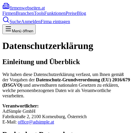
firmenwebseiten.at
Firmen
Branchen
Tools
Funktionen
Preise
Blog
Suche
Anmelden
Firma eintragen
Menü öffnen
Datenschutzerklärung
Einleitung und Überblick
Wir haben diese Datenschutzerklärung verfasst, um Ihnen gemäß
der Vorgaben der
Datenschutz-Grundverordnung (EU) 2016/679
(DSGVO)
und anwendbaren nationalen Gesetzen zu erklären,
welche personenbezogenen Daten wir als Verantwortliche
verarbeiten.
Verantwortlicher:
AdSimple GmbH
Fabrikstraße 2, 2100 Korneuburg, Österreich
E-Mail:
office@adsimple.at