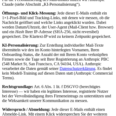
Claude (siehe Abschnitt „KI-Personalisierung“).
Öffnungs- und Klick-Messung:
Jede dieser E-Mails enthält ein
1×1-Pixel-Bild und Tracking-Links, mit denen wir messen, ob die
Nachricht geöffnet und welche Links angeklickt wurden. Dabei
werden Datum/Uhrzeit, der User-Agent (Mail-Client bzw. Browser)
und ein
Hash
Ihrer IP-Adresse (SHA-256, nicht reversibel)
gespeichert. Die Klartext-IP wird zu keinem Zeitpunkt gespeichert.
KI-Personalisierung:
Zur Erstellung individueller Mail-Texte
übermitteln wir den im Konto hinterlegten Vornamen, Ihren
Onboarding-Status, die Anzahl der mit Ihrem Konto verknüpften
Firmen sowie die Tage seit Ihrer Registrierung an Anthropic PBC
(548 Market St, San Francisco, CA 94104, USA). Anthropic
verarbeitet die Daten gemäß seiner
Datenschutzerklärung
. Es findet
kein Modell-Training auf diesen Daten statt (Anthropic Commercial
Terms).
Rechtsgrundlage:
Art. 6 Abs. 1 lit. f DSGVO (berechtigtes
Interesse) — wir haben ein legitimes Interesse, registrierte Nutzer
bei der Vervollständigung ihres Firmeneintrags zu unterstützen und
die Wirksamkeit unserer Kommunikation zu messen.
Widerspruch / Abmeldung:
Jede dieser E-Mails enthält einen
Abmelde-Link. Mit einem Klick widersprechen Sie der weiteren