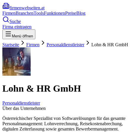
firmenwebseiten.at
Firmen
Branchen
Tools
Funktionen
Preise
Blog
Suche
Firma eintragen
Menü öffnen
Startseite
Firmen
Personaldienstleister
Lohn & HR GmbH
Lohn & HR GmbH
Personaldienstleister
Über das Unternehmen
Österreichischer Speziallist von Softwarelösungen für das gesamte
Personalmanagement: Lohnverrechnung, Reisekostenabrechung,
digitalen Zeiterfassung sowie gesamtes Bewerbermanagement.