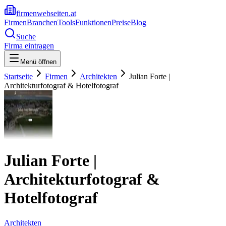
firmenwebseiten.at
Firmen
Branchen
Tools
Funktionen
Preise
Blog
Suche
Firma eintragen
Menü öffnen
Startseite
Firmen
Architekten
Julian Forte |
Architekturfotograf & Hotelfotograf
Julian Forte |
Architekturfotograf &
Hotelfotograf
Architekten