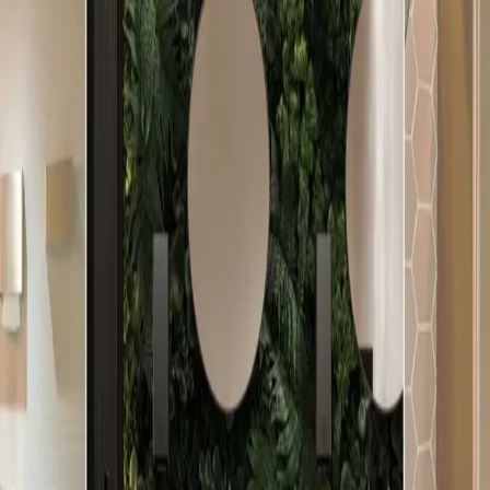
Architekturfotograf und Hotelfotograf aus Vorarlberg Entdecken Sie
mit Julian Forte einen professionellen Fotografen, spezialisiert auf
Architekturfotografie und Hotel-Fotografie im DACH-Raum. Ich
verstehee die Bedeutung jeder Linie, jedes Details und jeder
Atmosphäre, um Ihr architektonisches Meist
Telefon
Website
PROOX GmbH
6972
Fußach
·
Architekten
Sanitärraum-Kultur auf höchstem Niveau. Neben unseren bisherigen
Ausstattungslinien in Edelstahl, Schwarz und Weiß, schaffen wir für
die Architektur nun die Möglichkeit unsere Spendersysteme in
Bronze, Kupfer, Messing und Anthrazit einzusetzen und auf am
Markt erhältliche Lösungen in denselben Farbe
Telefon
Website
firmenwebseiten.at
Das österreichische Firmenverzeichnis mit KI-Unterstützung.
Finden Sie Unternehmen in Ihrer Nähe.