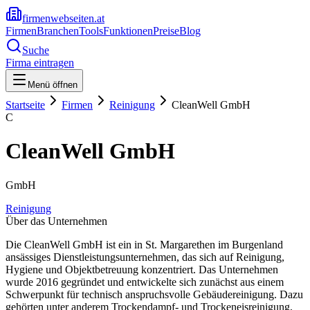
firmenwebseiten.at
Firmen
Branchen
Tools
Funktionen
Preise
Blog
Suche
Firma eintragen
Menü öffnen
Startseite
Firmen
Reinigung
CleanWell GmbH
C
CleanWell GmbH
GmbH
Reinigung
Über das Unternehmen
Die CleanWell GmbH ist ein in St. Margarethen im Burgenland
ansässiges Dienstleistungsunternehmen, das sich auf Reinigung,
Hygiene und Objektbetreuung konzentriert. Das Unternehmen
wurde 2016 gegründet und entwickelte sich zunächst aus einem
Schwerpunkt für technisch anspruchsvolle Gebäudereinigung. Dazu
gehörten unter anderem Trockendampf- und Trockeneisreinigung,