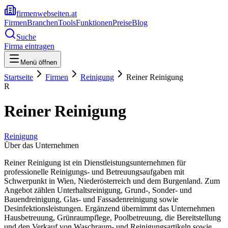
firmenwebseiten.at
Firmen
Branchen
Tools
Funktionen
Preise
Blog
Suche
Firma eintragen
Menü öffnen
Startseite
Firmen
Reinigung
Reiner Reinigung
R
Reiner Reinigung
Reinigung
Über das Unternehmen
Reiner Reinigung ist ein Dienstleistungsunternehmen für
professionelle Reinigungs- und Betreuungsaufgaben mit
Schwerpunkt in Wien, Niederösterreich und dem Burgenland. Zum
Angebot zählen Unterhaltsreinigung, Grund-, Sonder- und
Bauendreinigung, Glas- und Fassadenreinigung sowie
Desinfektionsleistungen. Ergänzend übernimmt das Unternehmen
Hausbetreuung, Grünraumpflege, Poolbetreuung, die Bereitstellung
und den Verkauf von Waschraum- und Reinigungsartikeln sowie