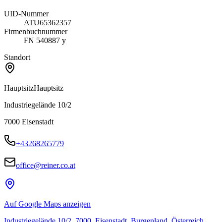
UID-Nummer
ATU65362357
Firmenbuchnummer
FN 540887 y
Standort
Hauptsitz
Hauptsitz
Industriegelände 10/2
7000
Eisenstadt
+43268265779
office@reiner.co.at
Auf Google Maps anzeigen
Industriegelände 10/2, 7000, Eisenstadt, Burgenland, Österreich