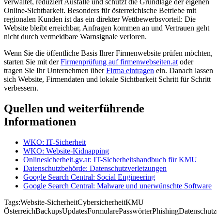
verwaltet, reduziert Ausfälle und schützt die Grundlage der eigenen
Online-Sichtbarkeit. Besonders für österreichische Betriebe mit
regionalen Kunden ist das ein direkter Wettbewerbsvorteil: Die
Website bleibt erreichbar, Anfragen kommen an und Vertrauen geht
nicht durch vermeidbare Warnsignale verloren.
Wenn Sie die öffentliche Basis Ihrer Firmenwebsite prüfen möchten,
starten Sie mit der
Firmenprüfung auf firmenwebseiten.at
oder
tragen Sie Ihr Unternehmen über
Firma eintragen
ein. Danach lassen
sich Website, Firmendaten und lokale Sichtbarkeit Schritt für Schritt
verbessern.
Quellen und weiterführende
Informationen
WKO: IT-Sicherheit
WKO: Website-Kidnapping
Onlinesicherheit.gv.at: IT-Sicherheitshandbuch für KMU
Datenschutzbehörde: Datenschutzverletzungen
Google Search Central: Social Engineering
Google Search Central: Malware und unerwünschte Software
Tags:
Website-Sicherheit
Cybersicherheit
KMU
Österreich
Backups
Updates
Formulare
Passwörter
Phishing
Datenschutz