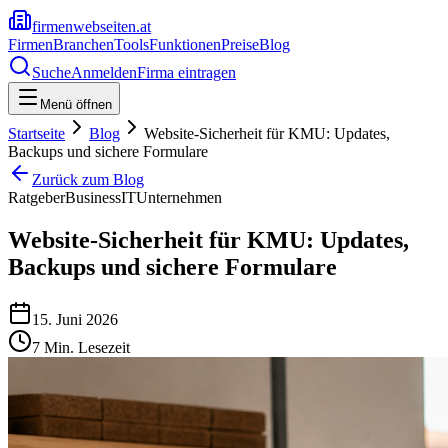
firmenwebseiten.at
Firmen
Branchen
Tools
Funktionen
Preise
Blog
Suche
Anmelden
Firma eintragen
Menü öffnen
Startseite
Blog
Website-Sicherheit für KMU: Updates,
Backups und sichere Formulare
Zurück zum Blog
Ratgeber
Business
IT
Unternehmen
Website-Sicherheit für KMU: Updates,
Backups und sichere Formulare
15. Juni 2026
7
Min. Lesezeit