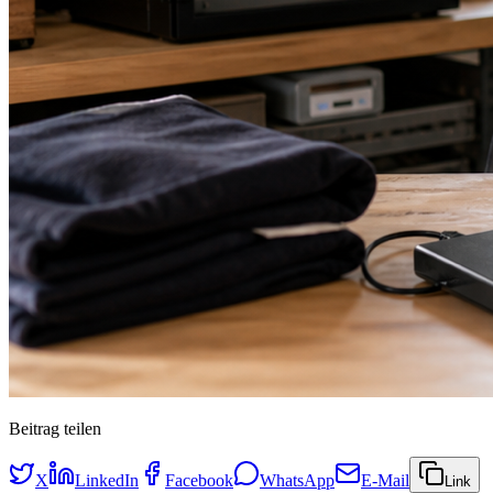
Beitrag teilen
X
LinkedIn
Facebook
WhatsApp
E-Mail
Link