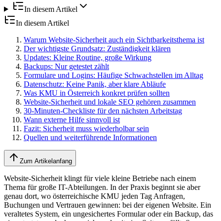
In diesem Artikel
In diesem Artikel
Warum Website-Sicherheit auch ein Sichtbarkeitsthema ist
Der wichtigste Grundsatz: Zuständigkeit klären
Updates: Kleine Routine, große Wirkung
Backups: Nur getestet zählt
Formulare und Logins: Häufige Schwachstellen im Alltag
Datenschutz: Keine Panik, aber klare Abläufe
Was KMU in Österreich konkret prüfen sollten
Website-Sicherheit und lokale SEO gehören zusammen
30-Minuten-Checkliste für den nächsten Arbeitstag
Wann externe Hilfe sinnvoll ist
Fazit: Sicherheit muss wiederholbar sein
Quellen und weiterführende Informationen
Zum Artikelanfang
Website-Sicherheit klingt für viele kleine Betriebe nach einem
Thema für große IT-Abteilungen. In der Praxis beginnt sie aber
genau dort, wo österreichische KMU jeden Tag Anfragen,
Buchungen und Vertrauen gewinnen: bei der eigenen Website. Ein
veraltetes System, ein ungesichertes Formular oder ein Backup, das