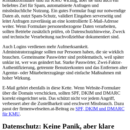
Kontaktformulare sind für KMU wichtig, aber sie sind auch ein
beliebtes Ziel für Spam, automatisierte Anfragen und
missbräuchliche Nutzung. Ein gutes Formular fragt nur notwendige
Daten ab, nutzt Spam-Schutz, validiert Eingaben serverseitig und
leitet Anfragen zuverlässig an eine kontrollierte E-Mail-Adresse
weiter. Wenn Formulare personenbezogene Daten verarbeiten,
sollten Betriebe zusätzlich prüfen, ob Datenschutzhinweise, Zweck
und technische Verarbeitung nachvollziehbar dokumentiert sind.
Auch Logins verdienen mehr Aufmerksamkeit.
Administratorzugänge sollten nur Personen haben, die sie wirklich
brauchen. Gemeinsame Passwörter sind problematisch, weil später
unklar ist, wer was geändert hat. Starke Passwörter, Zwei-Faktor-
Authentifizierung, getrennte Benutzerkonten und das Entfernen alter
Agentur- oder Mitarbeiterzugänge sind einfache Maßnahmen mit
hoher Wirkung.
E-Mail gehört ebenfalls in diese Kette. Wenn Website-Formulare
über die Domain verschicken, sollten SPF, DKIM und DMARC
korrekt eingerichtet sein. Das schützt nicht vor jedem Angriff,
verbessert aber die Zustellbarkeit und erschwert Missbrauch. Dazu
passt der firmenwebseiten.at-Beitrag zu
SPF, DKIM und DMARC
für KMU
.
Datenschutz: Keine Panik, aber klare