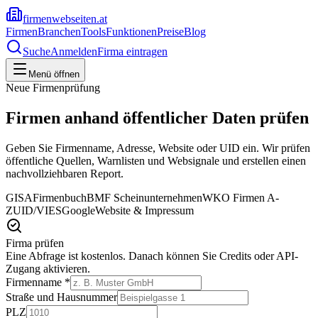
firmenwebseiten.at
Firmen
Branchen
Tools
Funktionen
Preise
Blog
Suche
Anmelden
Firma eintragen
Menü öffnen
Neue Firmenprüfung
Firmen anhand öffentlicher Daten prüfen
Geben Sie Firmenname, Adresse, Website oder UID ein. Wir prüfen
öffentliche Quellen, Warnlisten und Websignale und erstellen einen
nachvollziehbaren Report.
GISA
Firmenbuch
BMF Scheinunternehmen
WKO Firmen A-
Z
UID/VIES
Google
Website & Impressum
Firma prüfen
Eine Abfrage ist kostenlos. Danach können Sie Credits oder API-
Zugang aktivieren.
Firmenname *
Straße und Hausnummer
PLZ