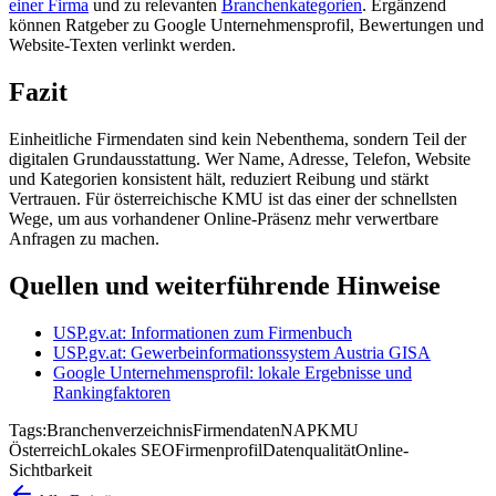
einer Firma
und zu relevanten
Branchenkategorien
. Ergänzend
können Ratgeber zu Google Unternehmensprofil, Bewertungen und
Website-Texten verlinkt werden.
Fazit
Einheitliche Firmendaten sind kein Nebenthema, sondern Teil der
digitalen Grundausstattung. Wer Name, Adresse, Telefon, Website
und Kategorien konsistent hält, reduziert Reibung und stärkt
Vertrauen. Für österreichische KMU ist das einer der schnellsten
Wege, um aus vorhandener Online-Präsenz mehr verwertbare
Anfragen zu machen.
Quellen und weiterführende Hinweise
USP.gv.at: Informationen zum Firmenbuch
USP.gv.at: Gewerbeinformationssystem Austria GISA
Google Unternehmensprofil: lokale Ergebnisse und
Rankingfaktoren
Tags:
Branchenverzeichnis
Firmendaten
NAP
KMU
Österreich
Lokales SEO
Firmenprofil
Datenqualität
Online-
Sichtbarkeit