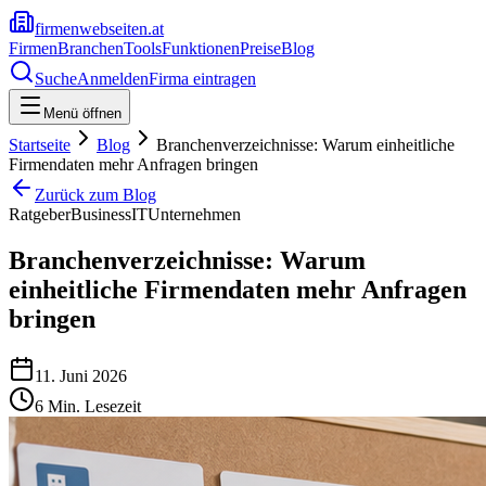
firmenwebseiten.at
Firmen
Branchen
Tools
Funktionen
Preise
Blog
Suche
Anmelden
Firma eintragen
Menü öffnen
Startseite
Blog
Branchenverzeichnisse: Warum einheitliche
Firmendaten mehr Anfragen bringen
Zurück zum Blog
Ratgeber
Business
IT
Unternehmen
Branchenverzeichnisse: Warum
einheitliche Firmendaten mehr Anfragen
bringen
11. Juni 2026
6
Min. Lesezeit