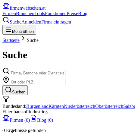
firmenwebseiten.at
Firmen
Branchen
Tools
Funktionen
Preise
Blog
Suche
Anmelden
Firma eintragen
Menü öffnen
Startseite
Suche
Suche
Suchen
Bundesland:
Burgenland
Kärnten
Niederösterreich
Oberösterreich
Salzb
Filter:
baustoffindustrie
×
Firmen (
0
)
Blog (
0
)
0
Ergebnisse
gefunden