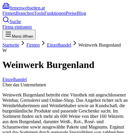
firmenwebseiten.at
Firmen
Branchen
Tools
Funktionen
Preise
Blog
Suche
Firma eintragen
Menü öffnen
Startseite
Firmen
Einzelhandel
Weinwerk Burgenland
W
Weinwerk Burgenland
Einzelhandel
Über das Unternehmen
Weinwerk Burgenland betreibt eine Vinothek mit angeschlossener
Weinbar, Greisslerei und Online-Shop. Das Angebot richtet sich an
Weinliebhaberinnen und Weinliebhaber sowie an Kundschaft, die
burgenländische Produkte und passende Geschenke sucht. Im
Sortiment finden sich mehr als 600 Weine von über 160 Winzern
aus dem Burgenland, darunter Weiß-, Rot-, Rosé- und
Schaumweine sowie ausgewählte Pakete und Magnums. Ergänzt
wird das Sortiment durch regionale Spezialitäten von zahlreichen