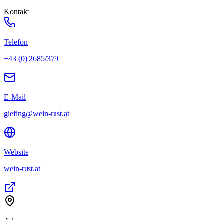
Kontakt
Telefon
+43 (0) 2685/379
E-Mail
giefing@wein-rust.at
Website
wein-rust.at