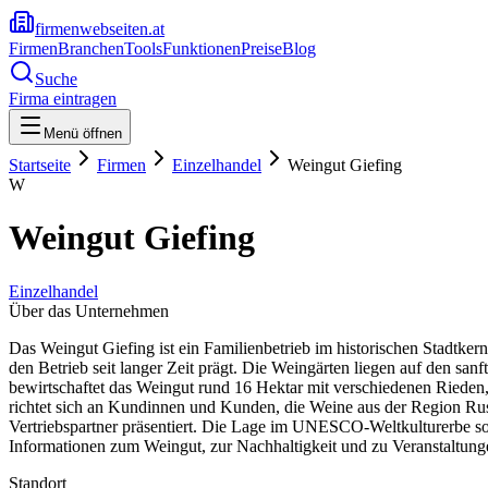
firmenwebseiten.at
Firmen
Branchen
Tools
Funktionen
Preise
Blog
Suche
Firma eintragen
Menü öffnen
Startseite
Firmen
Einzelhandel
Weingut Giefing
W
Weingut Giefing
Einzelhandel
Über das Unternehmen
Das Weingut Giefing ist ein Familienbetrieb im historischen Stadtke
den Betrieb seit langer Zeit prägt. Die Weingärten liegen auf den sa
bewirtschaftet das Weingut rund 16 Hektar mit verschiedenen Rieden
richtet sich an Kundinnen und Kunden, die Weine aus der Region Ru
Vertriebspartner präsentiert. Die Lage im UNESCO-Weltkulturerbe so
Informationen zum Weingut, zur Nachhaltigkeit und zu Veranstaltungen
Standort