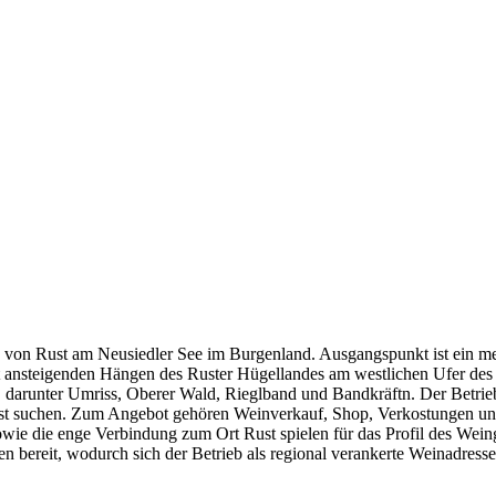
rn von Rust am Neusiedler See im Burgenland. Ausgangspunkt ist ein me
nft ansteigenden Hängen des Ruster Hügellandes am westlichen Ufer des S
, darunter Umriss, Oberer Wald, Rieglband und Bandkräftn. Der Betrie
st suchen. Zum Angebot gehören Weinverkauf, Shop, Verkostungen und
wie die enge Verbindung zum Ort Rust spielen für das Profil des Wein
 bereit, wodurch sich der Betrieb als regional verankerte Weinadresse