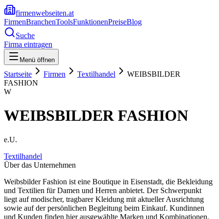
firmenwebseiten.at
Firmen
Branchen
Tools
Funktionen
Preise
Blog
Suche
Firma eintragen
Menü öffnen
Startseite
Firmen
Textilhandel
WEIBSBILDER
FASHION
W
WEIBSBILDER FASHION
e.U.
Textilhandel
Über das Unternehmen
Weibsbilder Fashion ist eine Boutique in Eisenstadt, die Bekleidung
und Textilien für Damen und Herren anbietet. Der Schwerpunkt
liegt auf modischer, tragbarer Kleidung mit aktueller Ausrichtung
sowie auf der persönlichen Begleitung beim Einkauf. Kundinnen
und Kunden finden hier ausgewählte Marken und Kombinationen,