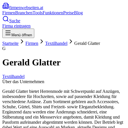
firmenwebseiten.at
Firmen
Branchen
Tools
Funktionen
Preise
Blog
Suche
Firma eintragen
Menü öffnen
Startseite
Firmen
Textilhandel
Gerald Glatter
G
Gerald Glatter
Textilhandel
Über das Unternehmen
Gerald Glatter bietet Herrenmode mit Schwerpunkt auf Anzügen,
insbesondere für Hochzeiten, sowie auf passender Kleidung für
verschiedene Anlässe. Zum Sortiment gehören auch Accessoires,
Schuhe, Gürtel, Shirts und Freizeit- sowie Eleganzbekleidung.
Ergänzend dazu werden eine Änderungs schneiderei, eine
Stilberatung und ein Messservice angeboten, damit Kleidung und
Passform aufeinander abgestimmt werden können. Der Betrieb legt
dabei Wert auf eine Auswahl an Marken, aktuelle Designs und