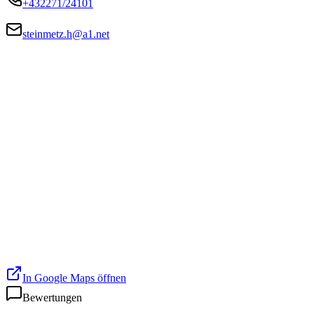
+432271/24101
steinmetz.h@a1.net
In Google Maps öffnen
Bewertungen