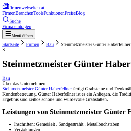
firmenwebseiten.at
Firmen
Branchen
Tools
Funktionen
Preise
Blog
Suche
Firma eintragen
Menü öffnen
Startseite
Firmen
Bau
Steinmetzmeister Günter Haberfellner
S
Steinmetzmeister Günter Haberf
Bau
Über das Unternehmen
Steinmetzmeister Günter Haberfellner
fertigt Grabsteine und Denkmäle
Kundenbetreuung. Günter Haberfellner ist es ein Anliegen, die Tradi
Ergebnis sind zeitlos schöne und würdevolle Grabstätten.
Leistungen von Steinmetzmeister Günter H
Inschriften: Gemeißelt , Sandgestrahlt , Metallbuchstaben
Vergoldungen