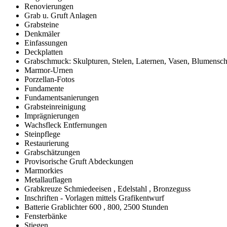
Renovierungen
Grab u. Gruft Anlagen
Grabsteine
Denkmäler
Einfassungen
Deckplatten
Grabschmuck: Skulpturen, Stelen, Laternen, Vasen, Blumensc
Marmor-Urnen
Porzellan-Fotos
Fundamente
Fundamentsanierungen
Grabsteinreinigung
Imprägnierungen
Wachsfleck Entfernungen
Steinpflege
Restaurierung
Grabschätzungen
Provisorische Gruft Abdeckungen
Marmorkies
Metallauflagen
Grabkreuze Schmiedeeisen , Edelstahl , Bronzeguss
Inschriften - Vorlagen mittels Grafikentwurf
Batterie Grablichter 600 , 800, 2500 Stunden
Fensterbänke
Stiegen