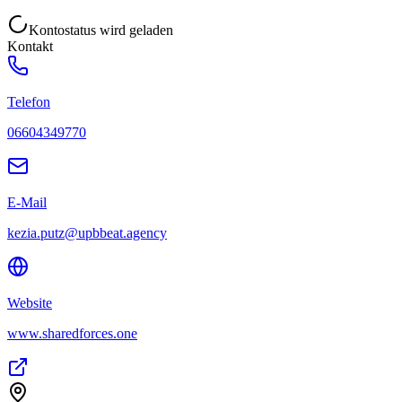
Kontostatus wird geladen
Kontakt
Telefon
06604349770
E-Mail
kezia.putz@upbbeat.agency
Website
www.sharedforces.one