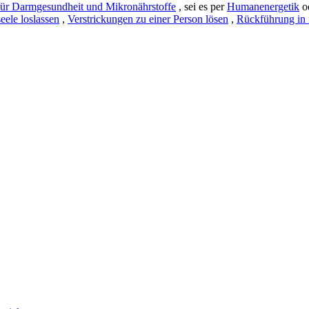
für Darmgesundheit und Mikronährstoffe
, sei es per
Humanenergetik
o
eele loslassen
,
Verstrickungen zu einer Person lösen
,
Rückführung in 