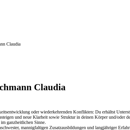
ann Claudia
lichmann Claudia
keitsentwicklung oder wiederkehrenden Konflikten: Du erhältst Unte
teigen und neue Klarheit sowie Struktur in deinen Körper und/oder dei
 im ganzheitlichen Sinne.
nschwester,
mannigfaltigen Zusatzausbildungen und langjähriger Erfa