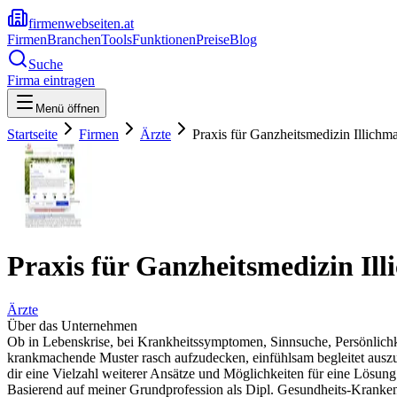
firmenwebseiten.at
Firmen
Branchen
Tools
Funktionen
Preise
Blog
Suche
Firma eintragen
Menü öffnen
Startseite
Firmen
Ärzte
Praxis für Ganzheitsmedizin Illichm
Praxis für Ganzheitsmedizin Il
Ärzte
Über das Unternehmen
Ob in Lebenskrise, bei Krankheitssymptomen, Sinnsuche, Persönlich
krankmachende Muster rasch aufzudecken, einfühlsam begleitet auszus
dir eine Vielzahl weiterer Ansätze und Möglichkeiten für eine Lösung
Basierend auf meiner Grundprofession als Dipl. Gesundheits-Kranke