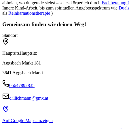
abholen, wo du gerade stehst – sei es
körperlich durch
Fachberatung 
Innere Kind-Arbeit, bis zum spirituellen Angebotsspektrum wie
Duals
als
Reinkarnationstherapie
)
Gemeinsam finden wir deinen Weg!
Standort
Hauptsitz
Hauptsitz
Aggsbach Markt 181
3641
Aggsbach Markt
06647892835
c.illichmann@gmx.at
Auf Google Maps anzeigen