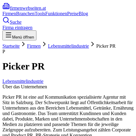
firmenwebseiten.at
Firmen
Branchen
Tools
Funktionen
Preise
Blog
Suche
Firma eintragen
Menü öffnen
Startseite
Firmen
Lebensmittelindustrie
Picker PR
P
Picker PR
Lebensmittelindustrie
Über das Unternehmen
Picker PR ist eine auf Kommunikation spezialisierte Agentur mit
Sitz in Salzburg. Der Schwerpunkt liegt auf Öffentlichkeitsarbeit für
Unternehmen aus den Bereichen Lebensmittel, Getränke, Ernährung
und Gastronomie. Das Team unterstützt Kundinnen und Kunden
dabei, Produkte, Marken und Unternehmensbotschaften in den
Medien zu platzieren und passende Themen für die jeweilige
Zielgruppe aufzubereiten. Zum Leistungsangebot zählen Corporate
und Product PR, PR-Strategie und Konzeption,