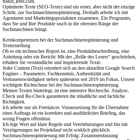
franz(.)ehrl.com.
Optimierte Texte (SEO-Texte) sind ein erster, aber nicht der einzige
Schritt, zur Suchmaschinenoptimierung. Deshalb arbeite ich mit
Agenturen und Marketingspezialisten zusammen. Ein Programm,
dass Sie und Ihre Produkte rasch in die obersten Ränge der
Suchmaschinen bringt.
Kernkompetenzen bei der Suchmaschinenoptimierung und
Texterstellung
Ob es ein technischer Report ist, eine Produktbeschreibung, eine
Anleitung oder ein Bericht: Mit der „Brille des Lesers“ geschrieben,
erhalten Sie verständliche und inspirierende Texte.
Jeder Content (Text) orientiert sich an den aktuellen Google Search
Engines – Parameters. Fachkenntnis, Authentizität und
Vertrauenswürdigkeit stehen spätestens seit 2019 im Fokus. Unsere
wichtigste Richtschnur bei der Suchmaschinenoptimierung.
Meinen Texten hinterlegt, ist eine intensive Recherche. Analyse,
Check und Re-Check garantieren die inhaltliche und fachliche
Richtigkeit.
Ich arbeite nur als Freelancer. Voraussetzung für die Übernahme
eines Auftrags ist ein korrektes und ausführliches Briefing, das
wenig Fragen offenlässt.
Ich lege Wert auf klare Regeln und Vereinbarungen und bin mit
Verzögerungen im Projektlauf nicht wirklich glücklich.
Suchmaschinenoptimierung mit Erfolg: Zusammenfassung