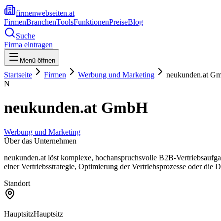
firmenwebseiten.at
Firmen
Branchen
Tools
Funktionen
Preise
Blog
Suche
Firma eintragen
Menü öffnen
Startseite
Firmen
Werbung und Marketing
neukunden.at G
N
neukunden.at GmbH
Werbung und Marketing
Über das Unternehmen
neukunden.at löst komplexe, hochanspruchsvolle B2B-Vertriebsaufga
einer Vertriebsstrategie, Optimierung der Vertriebsprozesse oder die Di
Standort
Hauptsitz
Hauptsitz