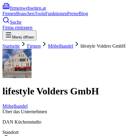
firmenwebseiten.at
Firmen
Branchen
Tools
Funktionen
Preise
Blog
Suche
Firma eintragen
Menü öffnen
Startseite
Firmen
Möbelhandel
lifestyle Volders GmbH
lifestyle Volders GmbH
Möbelhandel
Über das Unternehmen
DAN Küchenstudio
Standort