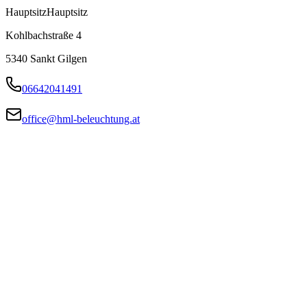
Hauptsitz
Hauptsitz
Kohlbachstraße 4
5340
Sankt Gilgen
06642041491
office@hml-beleuchtung.at