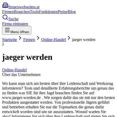
firmenwebseiten.at
Firmen
Branchen
Tools
Funktionen
Preise
Blog
Suche
Firma eintragen
Menü öffnen
Startseite
Firmen
Online-Handel
jaeger werden
J
jaeger werden
Online-Handel
Über das Unternehmen
Wo kann man sich am besten über ihre Leidenschaft und Werkzeug
informieren? Tests und detaillierte Erfahrungsberichte um genau das
zu finden was SIE für ihre Jagd brauchen finden Sie auf
www.jaeger-werden.de . Wir sorgen dafür das sie mit nur den besten
Produkten ausgestattet werden. Von professionelle Jägern geführt
und betrieben erhalten Sie nur die Topmarken die genau dafür
entwickelt worden sind um sie auszustatten. Worauf warten Sie
also? Informieren Sie sich über ihre Leidenschaft und rüsten Sie sich