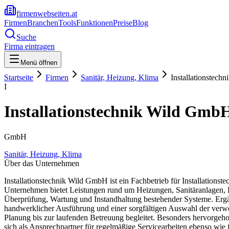
firmenwebseiten.at
Firmen
Branchen
Tools
Funktionen
Preise
Blog
Suche
Firma eintragen
Menü öffnen
Startseite
Firmen
Sanitär, Heizung, Klima
Installationstec
I
Installationstechnik Wild Gmb
GmbH
Sanitär, Heizung, Klima
Über das Unternehmen
Installationstechnik Wild GmbH ist ein Fachbetrieb für Installationst
Unternehmen bietet Leistungen rund um Heizungen, Sanitäranlagen, B
Überprüfung, Wartung und Instandhaltung bestehender Systeme. Ergän
handwerklicher Ausführung und einer sorgfältigen Auswahl der verwe
Planung bis zur laufenden Betreuung begleitet. Besonders hervorgeho
sich als Ansprechpartner für regelmäßige Servicearbeiten ebenso wie