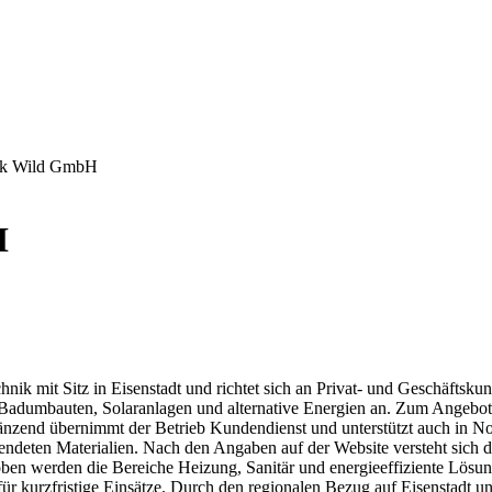
hnik Wild GmbH
H
echnik mit Sitz in Eisenstadt und richtet sich an Privat- und Geschäft
adumbauten, Solaranlagen und alternative Energien an. Zum Angebot g
zend übernimmt der Betrieb Kundendienst und unterstützt auch in Notf
ndeten Materialien. Nach den Angaben auf der Website versteht sich d
ben werden die Bereiche Heizung, Sanitär und energieeffiziente Lösung
 für kurzfristige Einsätze. Durch den regionalen Bezug auf Eisenstadt