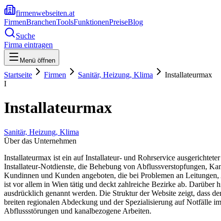
firmenwebseiten.at
Firmen
Branchen
Tools
Funktionen
Preise
Blog
Suche
Firma eintragen
Menü öffnen
Startseite
Firmen
Sanitär, Heizung, Klima
Installateurmax
I
Installateurmax
Sanitär, Heizung, Klima
Über das Unternehmen
Installateurmax ist ein auf Installateur- und Rohrservice ausgerich
Installateur-Notdienste, die Behebung von Abflussverstopfungen, K
Kundinnen und Kunden angeboten, die bei Problemen an Leitungen, Ab
ist vor allem in Wien tätig und deckt zahlreiche Bezirke ab. Darübe
ausdrücklich genannt werden. Die Struktur der Website zeigt, dass de
breiten regionalen Abdeckung und der Spezialisierung auf Notfälle im 
Abflussstörungen und kanalbezogene Arbeiten.