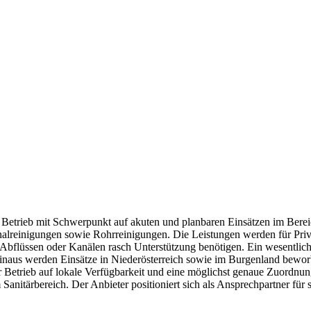
teter Betrieb mit Schwerpunkt auf akuten und planbaren Einsätzen im Be
analreinigungen sowie Rohrreinigungen. Die Leistungen werden für Pr
flüssen oder Kanälen rasch Unterstützung benötigen. Ein wesentlicher
r hinaus werden Einsätze in Niederösterreich sowie im Burgenland bew
r Betrieb auf lokale Verfügbarkeit und eine möglichst genaue Zuordnung
Sanitärbereich. Der Anbieter positioniert sich als Ansprechpartner für