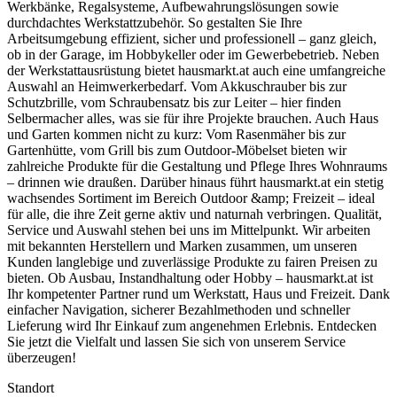
Werkbänke, Regalsysteme, Aufbewahrungslösungen sowie
durchdachtes Werkstattzubehör. So gestalten Sie Ihre
Arbeitsumgebung effizient, sicher und professionell – ganz gleich,
ob in der Garage, im Hobbykeller oder im Gewerbebetrieb. Neben
der Werkstattausrüstung bietet hausmarkt.at auch eine umfangreiche
Auswahl an Heimwerkerbedarf. Vom Akkuschrauber bis zur
Schutzbrille, vom Schraubensatz bis zur Leiter – hier finden
Selbermacher alles, was sie für ihre Projekte brauchen. Auch Haus
und Garten kommen nicht zu kurz: Vom Rasenmäher bis zur
Gartenhütte, vom Grill bis zum Outdoor-Möbelset bieten wir
zahlreiche Produkte für die Gestaltung und Pflege Ihres Wohnraums
– drinnen wie draußen. Darüber hinaus führt hausmarkt.at ein stetig
wachsendes Sortiment im Bereich Outdoor &amp; Freizeit – ideal
für alle, die ihre Zeit gerne aktiv und naturnah verbringen. Qualität,
Service und Auswahl stehen bei uns im Mittelpunkt. Wir arbeiten
mit bekannten Herstellern und Marken zusammen, um unseren
Kunden langlebige und zuverlässige Produkte zu fairen Preisen zu
bieten. Ob Ausbau, Instandhaltung oder Hobby – hausmarkt.at ist
Ihr kompetenter Partner rund um Werkstatt, Haus und Freizeit. Dank
einfacher Navigation, sicherer Bezahlmethoden und schneller
Lieferung wird Ihr Einkauf zum angenehmen Erlebnis. Entdecken
Sie jetzt die Vielfalt und lassen Sie sich von unserem Service
überzeugen!
Standort