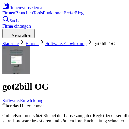
firmenwebseiten.at
Firmen
Branchen
Tools
Funktionen
Preise
Blog
Suche
Firma eintragen
Menü öffnen
Startseite
Firmen
Software-Entwicklung
got2bill OG
got2bill OG
Software-Entwicklung
Über das Unternehmen
OnlineBon unterstützt Sie bei der Umsetzung der Registrierkassenpfl
teure Hardware investieren und können Ihre Buchhaltung schneller und 