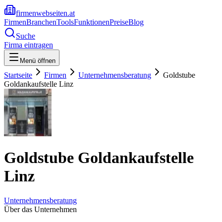
firmenwebseiten.at
Firmen
Branchen
Tools
Funktionen
Preise
Blog
Suche
Firma eintragen
Menü öffnen
Startseite
Firmen
Unternehmensberatung
Goldstube
Goldankaufstelle Linz
Goldstube Goldankaufstelle
Linz
Unternehmensberatung
Über das Unternehmen