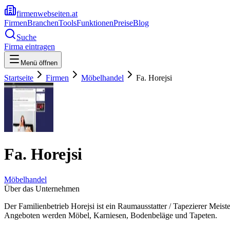
firmenwebseiten.at
Firmen
Branchen
Tools
Funktionen
Preise
Blog
Suche
Firma eintragen
Menü öffnen
Startseite
Firmen
Möbelhandel
Fa. Horejsi
Fa. Horejsi
Möbelhandel
Über das Unternehmen
Der Familienbetrieb Horejsi ist ein Raumausstatter / Tapezierer Meist
Angeboten werden Möbel, Karniesen, Bodenbeläge und Tapeten.