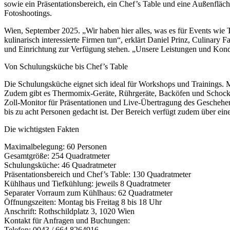
sowie ein Präsentationsbereich, ein Chef’s Table und eine Außenflä
Fotoshootings.
Wien, September 2025. „Wir haben hier alles, was es für Events wie
kulinarisch interessierte Firmen tun“, erklärt Daniel Prinz, Culina
und Einrichtung zur Verfügung stehen. „Unsere Leistungen und Kondi
Von Schulungsküche bis Chef’s Table
Die Schulungsküche eignet sich ideal für Workshops und Trainings. Mi
Zudem gibt es Thermomix-Geräte, Rührgeräte, Backöfen und Schockfrost
Zoll-Monitor für Präsentationen und Live-Übertragung des Geschehens
bis zu acht Personen gedacht ist. Der Bereich verfügt zudem über ei
Die wichtigsten Fakten
Maximalbelegung: 60 Personen
Gesamtgröße: 254 Quadratmeter
Schulungsküche: 46 Quadratmeter
Präsentationsbereich und Chef’s Table: 130 Quadratmeter
Kühlhaus und Tiefkühlung: jeweils 8 Quadratmeter
Separater Vorraum zum Kühlhaus: 62 Quadratmeter
Öffnungszeiten: Montag bis Freitag 8 bis 18 Uhr
Anschrift: Rothschildplatz 3, 1020 Wien
Kontakt für Anfragen und Buchungen:
Telefon: 0043 / 664 8264916