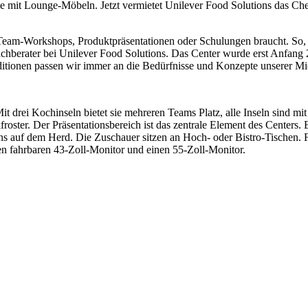
che mit Lounge-Möbeln. Jetzt vermietet Unilever Food Solutions das C
 Team-Workshops, Produktpräsentationen oder Schulungen braucht. So, 
ry Fachberater bei Unilever Food Solutions. Das Center wurde erst Anf
tionen passen wir immer an die Bedürfnisse und Konzepte unserer Miet
t drei Kochinseln bietet sie mehreren Teams Platz, alle Inseln sind mi
er. Der Präsentationsbereich ist das zentrale Element des Centers. Er
 auf dem Herd. Die Zuschauer sitzen an Hoch- oder Bistro-Tischen. Fü
nen fahrbaren 43-Zoll-Monitor und einen 55-Zoll-Monitor.