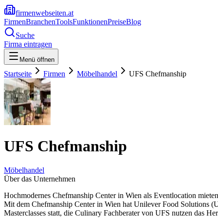
firmenwebseiten.at
Firmen
Branchen
Tools
Funktionen
Preise
Blog
Suche
Firma eintragen
Menü öffnen
Startseite
Firmen
Möbelhandel
UFS Chefmanship
UFS Chefmanship
Möbelhandel
Über das Unternehmen
Hochmodernes Chefmanship Center in Wien als Eventlocation miete
Mit dem Chefmanship Center in Wien hat Unilever Food Solutions (U
Masterclasses statt, die Culinary Fachberater von UFS nutzen das 