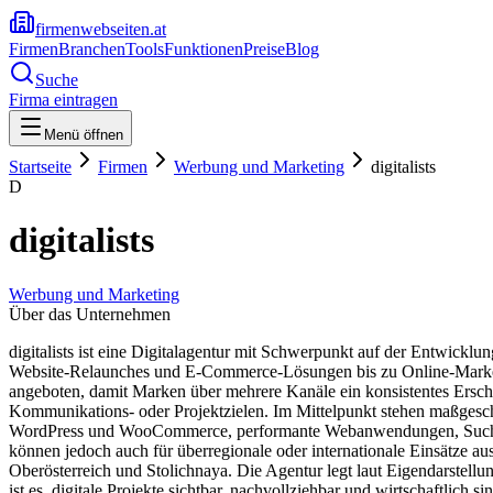
firmenwebseiten.at
Firmen
Branchen
Tools
Funktionen
Preise
Blog
Suche
Firma eintragen
Menü öffnen
Startseite
Firmen
Werbung und Marketing
digitalists
D
digitalists
Werbung und Marketing
Über das Unternehmen
digitalists ist eine Digitalagentur mit Schwerpunkt auf der Entwickl
Website-Relaunches und E-Commerce-Lösungen bis zu Online-Marketi
angeboten, damit Marken über mehrere Kanäle ein konsistentes Ersche
Kommunikations- oder Projektzielen. Im Mittelpunkt stehen maßges
WordPress und WooCommerce, performante Webanwendungen, Suchmasc
können jedoch auch für überregionale oder internationale Einsätze a
Oberösterreich und Stolichnaya. Die Agentur legt laut Eigendarstellu
ist es, digitale Projekte sichtbar, nachvollziehbar und wirtschaftlich s