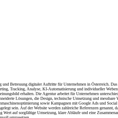
ung und Betreuung digitaler Auftritte für Unternehmen in Österreich. 
ng, Tracking, Analyse, KI-Automatisierung und individueller Weben
inungsbild erhalten. Die Agentur arbeitet für Unternehmen unterschie
chneiderte Lösungen, die Design, technische Umsetzung und messbare
hinenoptimierung sowie Kampagnen mit Google Ads und Social Media.
usgelegt sein. Auf der Website werden zahlreiche Referenzen genannt, 
ng Wert auf sorgfältige Umsetzung, klare Abläufe und eine Zusammenarbe
innvoll umzusetzen.