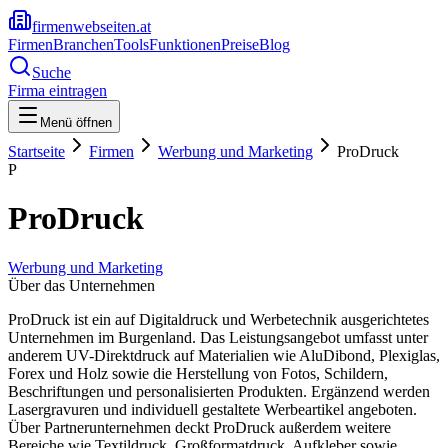
firmenwebseiten.at
Firmen
Branchen
Tools
Funktionen
Preise
Blog
Suche
Firma eintragen
Menü öffnen
Startseite
Firmen
Werbung und Marketing
ProDruck
P
ProDruck
Werbung und Marketing
Über das Unternehmen
ProDruck ist ein auf Digitaldruck und Werbetechnik ausgerichtetes
Unternehmen im Burgenland. Das Leistungsangebot umfasst unter
anderem UV-Direktdruck auf Materialien wie AluDibond, Plexiglas,
Forex und Holz sowie die Herstellung von Fotos, Schildern,
Beschriftungen und personalisierten Produkten. Ergänzend werden
Lasergravuren und individuell gestaltete Werbeartikel angeboten.
Über Partnerunternehmen deckt ProDruck außerdem weitere
Bereiche wie Textildruck, Großformatdruck, Aufkleber sowie