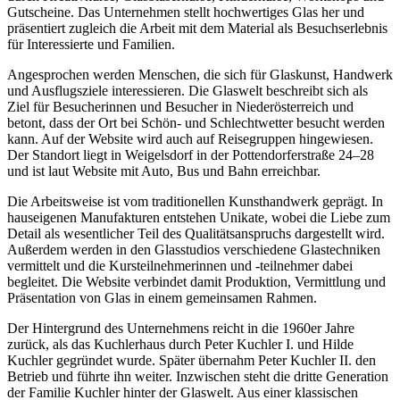
Gutscheine. Das Unternehmen stellt hochwertiges Glas her und
präsentiert zugleich die Arbeit mit dem Material als Besuchserlebnis
für Interessierte und Familien.
Angesprochen werden Menschen, die sich für Glaskunst, Handwerk
und Ausflugsziele interessieren. Die Glaswelt beschreibt sich als
Ziel für Besucherinnen und Besucher in Niederösterreich und
betont, dass der Ort bei Schön- und Schlechtwetter besucht werden
kann. Auf der Website wird auch auf Reisegruppen hingewiesen.
Der Standort liegt in Weigelsdorf in der Pottendorferstraße 24–28
und ist laut Website mit Auto, Bus und Bahn erreichbar.
Die Arbeitsweise ist vom traditionellen Kunsthandwerk geprägt. In
hauseigenen Manufakturen entstehen Unikate, wobei die Liebe zum
Detail als wesentlicher Teil des Qualitätsanspruchs dargestellt wird.
Außerdem werden in den Glasstudios verschiedene Glastechniken
vermittelt und die Kursteilnehmerinnen und -teilnehmer dabei
begleitet. Die Website verbindet damit Produktion, Vermittlung und
Präsentation von Glas in einem gemeinsamen Rahmen.
Der Hintergrund des Unternehmens reicht in die 1960er Jahre
zurück, als das Kuchlerhaus durch Peter Kuchler I. und Hilde
Kuchler gegründet wurde. Später übernahm Peter Kuchler II. den
Betrieb und führte ihn weiter. Inzwischen steht die dritte Generation
der Familie Kuchler hinter der Glaswelt. Aus einer klassischen