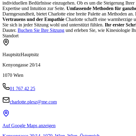
individuellen Bedürfnisse einzugehen. Ob es um die Steigerung Ihrer
Expertise und Intuition zur Seite.
Umfassende Methoden für ganzhei
Darmgesundheit, bietet Charlotte eine breite Palette an Methoden an. 
Vertrauens und der Empathie
Charlotte schafft eine warmherzige u
Sie sich in jeder Sitzung wohl und unterstützt fühlen.
Ihr erster Schri
Dauter.
Buchen Sie Ihre Sitzung
und erleben Sie, wie Kinesiologie Ih
Standort
Hauptsitz
Hauptsitz
Kenyongasse 20/14
1070
Wien
01 767 42 25
charlotte.plesz@me.com
Auf Google Maps anzeigen
Kenyongasse 20/14, 1070, Wien, Wien, Österreich