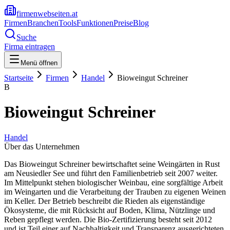
firmenwebseiten.at
Firmen
Branchen
Tools
Funktionen
Preise
Blog
Suche
Firma eintragen
Menü öffnen
Startseite
Firmen
Handel
Bioweingut Schreiner
B
Bioweingut Schreiner
Handel
Über das Unternehmen
Das Bioweingut Schreiner bewirtschaftet seine Weingärten in Rust
am Neusiedler See und führt den Familienbetrieb seit 2007 weiter.
Im Mittelpunkt stehen biologischer Weinbau, eine sorgfältige Arbeit
im Weingarten und die Verarbeitung der Trauben zu eigenen Weinen
im Keller. Der Betrieb beschreibt die Rieden als eigenständige
Ökosysteme, die mit Rücksicht auf Boden, Klima, Nützlinge und
Reben gepflegt werden. Die Bio-Zertifizierung besteht seit 2012
und ist Teil einer auf Nachhaltigkeit und Transparenz ausgerichteten