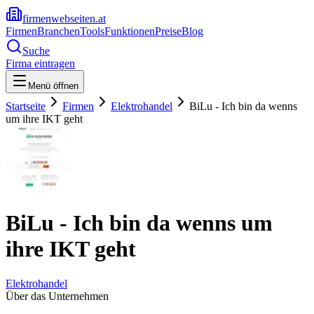
firmenwebseiten.at
Firmen
Branchen
Tools
Funktionen
Preise
Blog
Suche
Firma eintragen
Menü öffnen
Startseite
Firmen
Elektrohandel
BiLu - Ich bin da wenns
um ihre IKT geht
BiLu - Ich bin da wenns um
ihre IKT geht
Elektrohandel
Über das Unternehmen