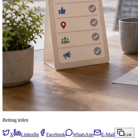
Beitrag teilen
X
LinkedIn
Facebook
WhatsApp
E-Mail
Link