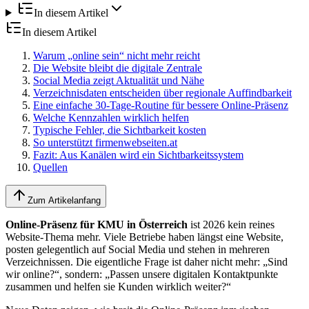
In diesem Artikel
In diesem Artikel
Warum „online sein“ nicht mehr reicht
Die Website bleibt die digitale Zentrale
Social Media zeigt Aktualität und Nähe
Verzeichnisdaten entscheiden über regionale Auffindbarkeit
Eine einfache 30-Tage-Routine für bessere Online-Präsenz
Welche Kennzahlen wirklich helfen
Typische Fehler, die Sichtbarkeit kosten
So unterstützt firmenwebseiten.at
Fazit: Aus Kanälen wird ein Sichtbarkeitssystem
Quellen
Zum Artikelanfang
Online-Präsenz für KMU in Österreich
ist 2026 kein reines
Website-Thema mehr. Viele Betriebe haben längst eine Website,
posten gelegentlich auf Social Media und stehen in mehreren
Verzeichnissen. Die eigentliche Frage ist daher nicht mehr: „Sind
wir online?“, sondern: „Passen unsere digitalen Kontaktpunkte
zusammen und helfen sie Kunden wirklich weiter?“