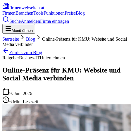
firmenwebseiten.at
Firmen
Branchen
Tools
Funktionen
Preise
Blog
Suche
Anmelden
Firma eintragen
Menü öffnen
Startseite
Blog
Online-Präsenz für KMU: Website und Social
Media verbinden
Zurück zum Blog
Ratgeber
Business
IT
Unternehmen
Online-Präsenz für KMU: Website und
Social Media verbinden
9. Juni 2026
6
Min. Lesezeit