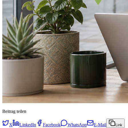
Beitrag teilen
X
LinkedIn
Facebook
WhatsApp
E-Mail
Link