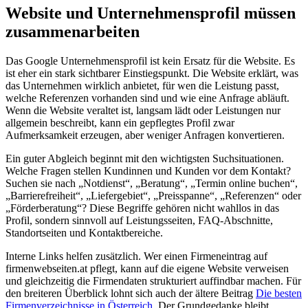
Website und Unternehmensprofil müssen
zusammenarbeiten
Das Google Unternehmensprofil ist kein Ersatz für die Website. Es
ist eher ein stark sichtbarer Einstiegspunkt. Die Website erklärt, was
das Unternehmen wirklich anbietet, für wen die Leistung passt,
welche Referenzen vorhanden sind und wie eine Anfrage abläuft.
Wenn die Website veraltet ist, langsam lädt oder Leistungen nur
allgemein beschreibt, kann ein gepflegtes Profil zwar
Aufmerksamkeit erzeugen, aber weniger Anfragen konvertieren.
Ein guter Abgleich beginnt mit den wichtigsten Suchsituationen.
Welche Fragen stellen Kundinnen und Kunden vor dem Kontakt?
Suchen sie nach „Notdienst“, „Beratung“, „Termin online buchen“,
„Barrierefreiheit“, „Liefergebiet“, „Preisspanne“, „Referenzen“ oder
„Förderberatung“? Diese Begriffe gehören nicht wahllos in das
Profil, sondern sinnvoll auf Leistungsseiten, FAQ-Abschnitte,
Standortseiten und Kontaktbereiche.
Interne Links helfen zusätzlich. Wer einen Firmeneintrag auf
firmenwebseiten.at pflegt, kann auf die eigene Website verweisen
und gleichzeitig die Firmendaten strukturiert auffindbar machen. Für
den breiteren Überblick lohnt sich auch der ältere Beitrag
Die besten
Firmenverzeichnisse in Österreich
. Der Grundgedanke bleibt