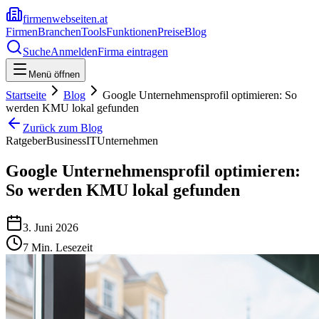
firmenwebseiten.at
Firmen
Branchen
Tools
Funktionen
Preise
Blog
Suche
Anmelden
Firma eintragen
Menü öffnen
Startseite
Blog
Google Unternehmensprofil optimieren: So
werden KMU lokal gefunden
Zurück zum Blog
Ratgeber
Business
IT
Unternehmen
Google Unternehmensprofil optimieren:
So werden KMU lokal gefunden
3. Juni 2026
7
Min. Lesezeit