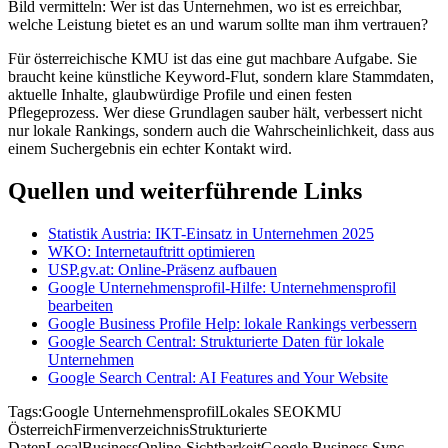
Bild vermitteln: Wer ist das Unternehmen, wo ist es erreichbar,
welche Leistung bietet es an und warum sollte man ihm vertrauen?
Für österreichische KMU ist das eine gut machbare Aufgabe. Sie
braucht keine künstliche Keyword-Flut, sondern klare Stammdaten,
aktuelle Inhalte, glaubwürdige Profile und einen festen
Pflegeprozess. Wer diese Grundlagen sauber hält, verbessert nicht
nur lokale Rankings, sondern auch die Wahrscheinlichkeit, dass aus
einem Suchergebnis ein echter Kontakt wird.
Quellen und weiterführende Links
Statistik Austria: IKT-Einsatz in Unternehmen 2025
WKO: Internetauftritt optimieren
USP.gv.at: Online-Präsenz aufbauen
Google Unternehmensprofil-Hilfe: Unternehmensprofil
bearbeiten
Google Business Profile Help: lokale Rankings verbessern
Google Search Central: Strukturierte Daten für lokale
Unternehmen
Google Search Central: AI Features and Your Website
Tags:
Google Unternehmensprofil
Lokales SEO
KMU
Österreich
Firmenverzeichnis
Strukturierte
Daten
LocalBusiness
Online-Sichtbarkeit
Google Business Sync