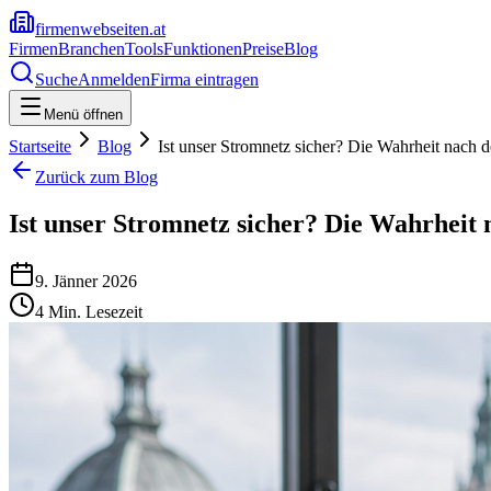
firmenwebseiten.at
Firmen
Branchen
Tools
Funktionen
Preise
Blog
Suche
Anmelden
Firma eintragen
Menü öffnen
Startseite
Blog
Ist unser Stromnetz sicher? Die Wahrheit nach 
Zurück zum Blog
Ist unser Stromnetz sicher? Die Wahrheit
9. Jänner 2026
4
Min. Lesezeit