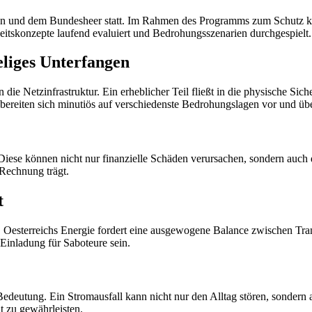
n und dem Bundesheer statt. Im Rahmen des Programms zum Schutz kri
itskonzepte laufend evaluiert und Bedrohungsszenarien durchgespielt.
ieliges Unterfangen
n die Netzinfrastruktur. Ein erheblicher Teil fließt in die physische Sic
bereiten sich minutiös auf verschiedenste Bedrohungslagen vor und üb
 Diese können nicht nur finanzielle Schäden verursachen, sondern auch 
Rechnung trägt.
t
. Oesterreichs Energie fordert eine ausgewogene Balance zwischen Tran
Einladung für Saboteure sein.
Bedeutung. Ein Stromausfall kann nicht nur den Alltag stören, sondern a
t zu gewährleisten.