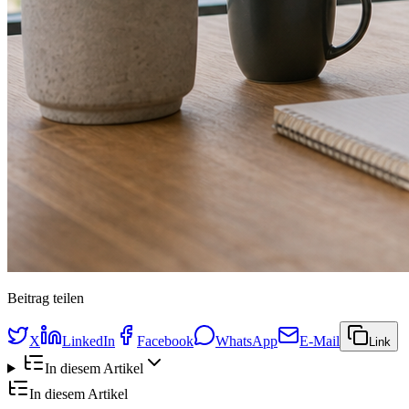
Beitrag teilen
X
LinkedIn
Facebook
WhatsApp
E-Mail
Link
In diesem Artikel
In diesem Artikel