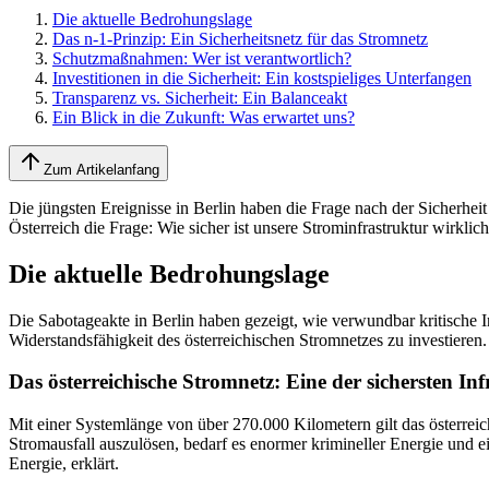
Die aktuelle Bedrohungslage
Das n-1-Prinzip: Ein Sicherheitsnetz für das Stromnetz
Schutzmaßnahmen: Wer ist verantwortlich?
Investitionen in die Sicherheit: Ein kostspieliges Unterfangen
Transparenz vs. Sicherheit: Ein Balanceakt
Ein Blick in die Zukunft: Was erwartet uns?
Zum Artikelanfang
Die jüngsten Ereignisse in Berlin haben die Frage nach der Sicherhei
Österreich die Frage: Wie sicher ist unsere Strominfrastruktur wirklic
Die aktuelle Bedrohungslage
Die Sabotageakte in Berlin haben gezeigt, wie verwundbar kritische In
Widerstandsfähigkeit des österreichischen Stromnetzes zu investiere
Das österreichische Stromnetz: Eine der sichersten In
Mit einer Systemlänge von über 270.000 Kilometern gilt das österreic
Stromausfall auszulösen, bedarf es enormer krimineller Energie und e
Energie, erklärt.