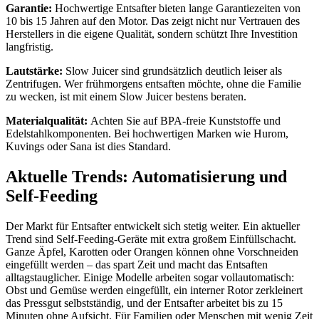
Garantie:
Hochwertige Entsafter bieten lange Garantiezeiten von
10 bis 15 Jahren auf den Motor. Das zeigt nicht nur Vertrauen des
Herstellers in die eigene Qualität, sondern schützt Ihre Investition
langfristig.
Lautstärke:
Slow Juicer sind grundsätzlich deutlich leiser als
Zentrifugen. Wer frühmorgens entsaften möchte, ohne die Familie
zu wecken, ist mit einem Slow Juicer bestens beraten.
Materialqualität:
Achten Sie auf BPA-freie Kunststoffe und
Edelstahlkomponenten. Bei hochwertigen Marken wie Hurom,
Kuvings oder Sana ist dies Standard.
Aktuelle Trends: Automatisierung und
Self-Feeding
Der Markt für Entsafter entwickelt sich stetig weiter. Ein aktueller
Trend sind Self-Feeding-Geräte mit extra großem Einfüllschacht.
Ganze Äpfel, Karotten oder Orangen können ohne Vorschneiden
eingefüllt werden – das spart Zeit und macht das Entsaften
alltagstauglicher. Einige Modelle arbeiten sogar vollautomatisch:
Obst und Gemüse werden eingefüllt, ein interner Rotor zerkleinert
das Pressgut selbstständig, und der Entsafter arbeitet bis zu 15
Minuten ohne Aufsicht. Für Familien oder Menschen mit wenig Zeit