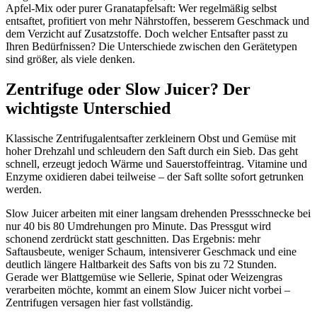
Apfel-Mix oder purer Granatapfelsaft: Wer regelmäßig selbst
entsaftet, profitiert von mehr Nährstoffen, besserem Geschmack und
dem Verzicht auf Zusatzstoffe. Doch welcher Entsafter passt zu
Ihren Bedürfnissen? Die Unterschiede zwischen den Gerätetypen
sind größer, als viele denken.
Zentrifuge oder Slow Juicer? Der
wichtigste Unterschied
Klassische Zentrifugalentsafter zerkleinern Obst und Gemüse mit
hoher Drehzahl und schleudern den Saft durch ein Sieb. Das geht
schnell, erzeugt jedoch Wärme und Sauerstoffeintrag. Vitamine und
Enzyme oxidieren dabei teilweise – der Saft sollte sofort getrunken
werden.
Slow Juicer arbeiten mit einer langsam drehenden Pressschnecke bei
nur 40 bis 80 Umdrehungen pro Minute. Das Pressgut wird
schonend zerdrückt statt geschnitten. Das Ergebnis: mehr
Saftausbeute, weniger Schaum, intensiverer Geschmack und eine
deutlich längere Haltbarkeit des Safts von bis zu 72 Stunden.
Gerade wer Blattgemüse wie Sellerie, Spinat oder Weizengras
verarbeiten möchte, kommt an einem Slow Juicer nicht vorbei –
Zentrifugen versagen hier fast vollständig.