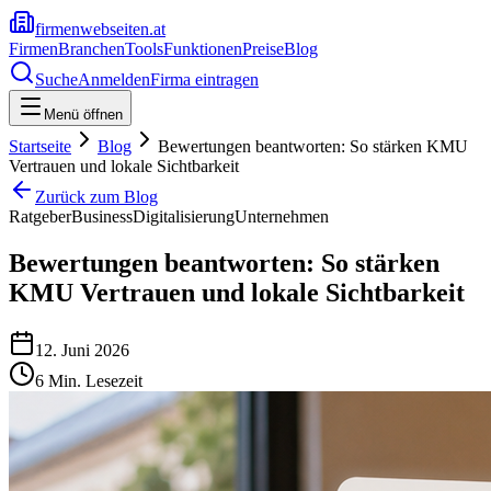
firmenwebseiten.at
Firmen
Branchen
Tools
Funktionen
Preise
Blog
Suche
Anmelden
Firma eintragen
Menü öffnen
Startseite
Blog
Bewertungen beantworten: So stärken KMU
Vertrauen und lokale Sichtbarkeit
Zurück zum Blog
Ratgeber
Business
Digitalisierung
Unternehmen
Bewertungen beantworten: So stärken
KMU Vertrauen und lokale Sichtbarkeit
12. Juni 2026
6
Min. Lesezeit