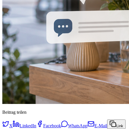
Beitrag teilen
X
LinkedIn
Facebook
WhatsApp
E-Mail
Link