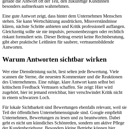
gerade die Antwort oft der Teil, den zukünftige Kundinnen
besonders aufmerksam wahrnehmen.
Eine gute Antwort zeigt, dass hinter dem Unternehmen Menschen
stehen. Sie kann Wertschätzung ausdrücken, Missverständnisse
klären, nächste Schritte anbieten und Kritik professionell auffangen.
Gleichzeitig sollte sie nie impulsiv, personenbezogen oder rechtlich
riskant formuliert sein. Dieser Beitrag ersetzt keine Rechtsberatung,
gibt aber praktische Leitlinien für saubere, vertrauensbildende
Antworten.
Warum Antworten sichtbar wirken
Wer eine Dienstleistung sucht, liest selten jede Bewertung. Viele
scannen die Sterne, die neuesten Kommentare und die Reaktionen
des Unternehmens. Eine ruhige, klare Antwort kann selbst bei
kritischem Feedback Vertrauen schaffen. Sie zeigt: Hier wird
zugehört, hier ist jemand erreichbar, hier verschwindet Kritik nicht
in einem schwarzen Loch.
Für lokale Sichtbarkeit sind Bewertungen ebenfalls relevant, weil sie
Teil der öffentlichen Unternehmenssignale sind. Google empfiehlt
Unternehmen, Bewertungen zu lesen und zu beantworten. Dabei
geht es nicht um künstliches Schönreden, sondern um aktive Pflege
der Kundenbeziehung. Besonders kleine Betriebe können hier