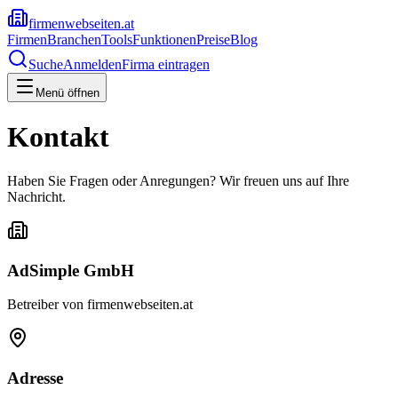
firmenwebseiten.at
Firmen
Branchen
Tools
Funktionen
Preise
Blog
Suche
Anmelden
Firma eintragen
Menü öffnen
Kontakt
Haben Sie Fragen oder Anregungen? Wir freuen uns auf Ihre
Nachricht.
AdSimple GmbH
Betreiber von firmenwebseiten.at
Adresse