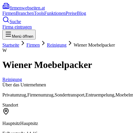
firmenwebseiten.at
Firmen
Branchen
Tools
Funktionen
Preise
Blog
Suche
Firma eintragen
Menü öffnen
Startseite
Firmen
Reinigung
Wiener Moebelpacker
W
Wiener Moebelpacker
Reinigung
Über das Unternehmen
Privatumzug,Firmenumzug,Sondertransport,Entruempelung,Moebelm
Standort
Hauptsitz
Hauptsitz