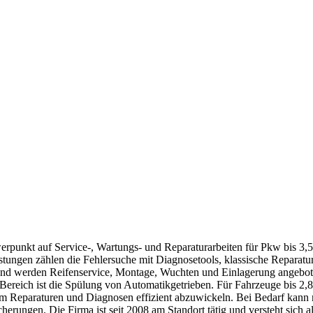
werpunkt auf Service-, Wartungs- und Reparaturarbeiten für Pkw bis 3,
ngen zählen die Fehlersuche mit Diagnosetools, klassische Reparature
end werden Reifenservice, Montage, Wuchten und Einlagerung angebo
r Bereich ist die Spülung von Automatikgetrieben. Für Fahrzeuge bis 
 um Reparaturen und Diagnosen effizient abzuwickeln. Bei Bedarf kann
erungen. Die Firma ist seit 2008 am Standort tätig und versteht sich 