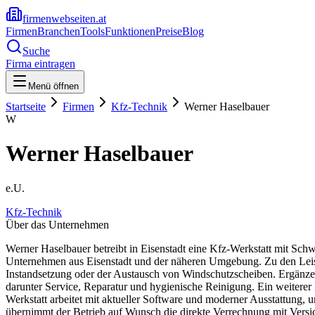
firmenwebseiten.at
Firmen
Branchen
Tools
Funktionen
Preise
Blog
Suche
Firma eintragen
Menü öffnen
Startseite
Firmen
Kfz-Technik
Werner Haselbauer
W
Werner Haselbauer
e.U.
Kfz-Technik
Über das Unternehmen
Werner Haselbauer betreibt in Eisenstadt eine Kfz-Werkstatt mit Sch
Unternehmen aus Eisenstadt und der näheren Umgebung. Zu den Leistu
Instandsetzung oder der Austausch von Windschutzscheiben. Ergänz
darunter Service, Reparatur und hygienische Reinigung. Ein weitere
Werkstatt arbeitet mit aktueller Software und moderner Ausstattung,
übernimmt der Betrieb auf Wunsch die direkte Verrechnung mit Versich