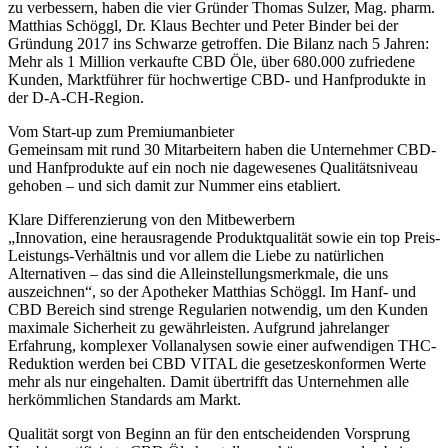
zu verbessern, haben die vier Gründer Thomas Sulzer, Mag. pharm.
Matthias Schöggl, Dr. Klaus Bechter und Peter Binder bei der
Gründung 2017 ins Schwarze getroffen. Die Bilanz nach 5 Jahren:
Mehr als 1 Million verkaufte CBD Öle, über 680.000 zufriedene
Kunden, Marktführer für hochwertige CBD- und Hanfprodukte in
der D-A-CH-Region.
Vom Start-up zum Premiumanbieter
Gemeinsam mit rund 30 Mitarbeitern haben die Unternehmer CBD-
und Hanfprodukte auf ein noch nie dagewesenes Qualitätsniveau
gehoben – und sich damit zur Nummer eins etabliert.
Klare Differenzierung von den Mitbewerbern
„Innovation, eine herausragende Produktqualität sowie ein top Preis-
Leistungs-Verhältnis und vor allem die Liebe zu natürlichen
Alternativen – das sind die Alleinstellungsmerkmale, die uns
auszeichnen“, so der Apotheker Matthias Schöggl. Im Hanf- und
CBD Bereich sind strenge Regularien notwendig, um den Kunden
maximale Sicherheit zu gewährleisten. Aufgrund jahrelanger
Erfahrung, komplexer Vollanalysen sowie einer aufwendigen THC-
Reduktion werden bei CBD VITAL die gesetzeskonformen Werte
mehr als nur eingehalten. Damit übertrifft das Unternehmen alle
herkömmlichen Standards am Markt.
Qualität sorgt von Beginn an für den entscheidenden Vorsprung