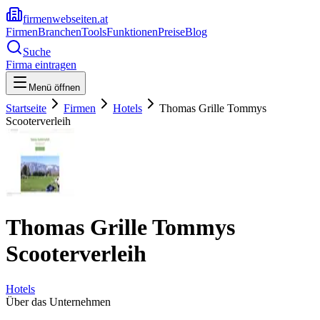
firmenwebseiten.at
Firmen
Branchen
Tools
Funktionen
Preise
Blog
Suche
Firma eintragen
Menü öffnen
Startseite
Firmen
Hotels
Thomas Grille Tommys
Scooterverleih
Thomas Grille Tommys
Scooterverleih
Hotels
Über das Unternehmen