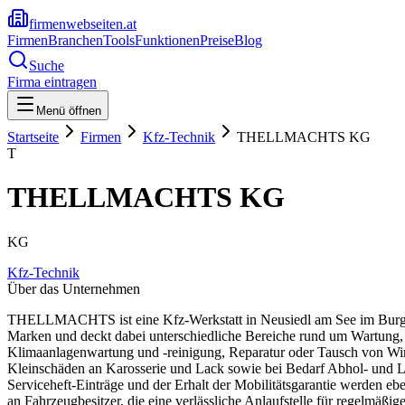
firmenwebseiten.at
Firmen
Branchen
Tools
Funktionen
Preise
Blog
Suche
Firma eintragen
Menü öffnen
Startseite
Firmen
Kfz-Technik
THELLMACHTS KG
T
THELLMACHTS KG
KG
Kfz-Technik
Über das Unternehmen
THELLMACHTS ist eine Kfz-Werkstatt in Neusiedl am See im Burgenla
Marken und deckt dabei unterschiedliche Bereiche rund um Wartung,
Klimaanlagenwartung und -reinigung, Reparatur oder Tausch von Win
Kleinschäden an Karosserie und Lack sowie bei Bedarf Abhol- und Lie
Serviceheft-Einträge und der Erhalt der Mobilitätsgarantie werden e
an Fahrzeugbesitzer, die eine verlässliche Anlaufstelle für regelmäßi