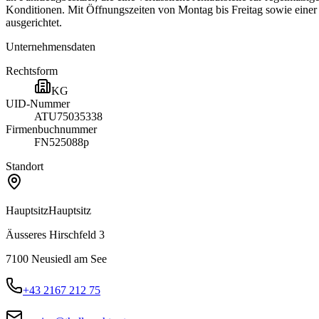
Konditionen. Mit Öffnungszeiten von Montag bis Freitag sowie einer
ausgerichtet.
Unternehmensdaten
Rechtsform
KG
UID-Nummer
ATU75035338
Firmenbuchnummer
FN525088p
Standort
Hauptsitz
Hauptsitz
Äusseres Hirschfeld 3
7100
Neusiedl am See
+43 2167 212 75