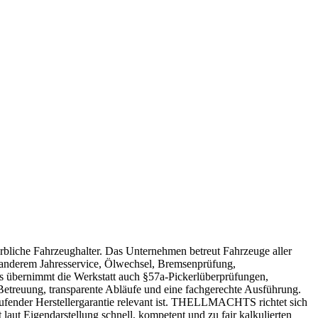
liche Fahrzeughalter. Das Unternehmen betreut Fahrzeuge aller
 anderem Jahresservice, Ölwechsel, Bremsenprüfung,
s übernimmt die Werkstatt auch §57a-Pickerlüberprüfungen,
Betreuung, transparente Abläufe und eine fachgerechte Ausführung.
laufender Herstellergarantie relevant ist. THELLMACHTS richtet sich
 laut Eigendarstellung schnell, kompetent und zu fair kalkulierten