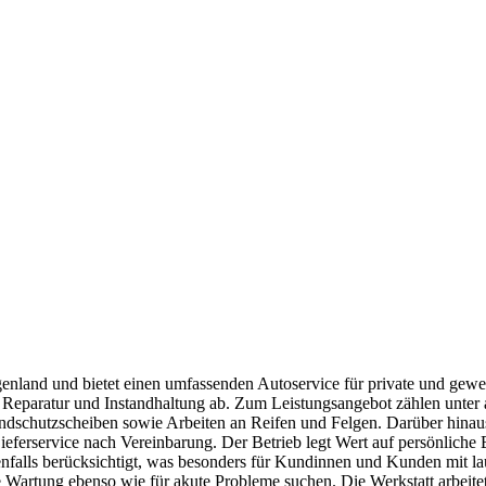
nd und bietet einen umfassenden Autoservice für private und gewerb
 Reparatur und Instandhaltung ab. Zum Leistungsangebot zählen unter
dschutzscheiben sowie Arbeiten an Reifen und Felgen. Darüber hinau
ferservice nach Vereinbarung. Der Betrieb legt Wert auf persönliche 
benfalls berücksichtigt, was besonders für Kundinnen und Kunden mit 
ge Wartung ebenso wie für akute Probleme suchen. Die Werkstatt arbeitet