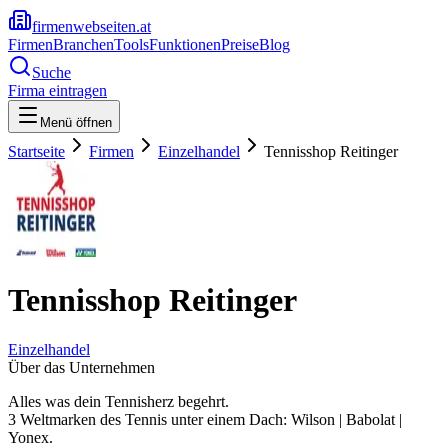
firmenwebseiten.at
Firmen
Branchen
Tools
Funktionen
Preise
Blog
Suche
Firma eintragen
Menü öffnen
Startseite
Firmen
Einzelhandel
Tennisshop Reitinger
Tennisshop Reitinger
Einzelhandel
Über das Unternehmen
Alles was dein Tennisherz begehrt.
3 Weltmarken des Tennis unter einem Dach: Wilson | Babolat |
Yonex.